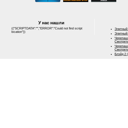
У нас нашли
({"SCRIPTDATA":"","ERROR":"Could not find script
Элитный 
location"})
Элитный 
Черепашк
Смотрет
Черепашк
Смотрет
Блэйд 2 