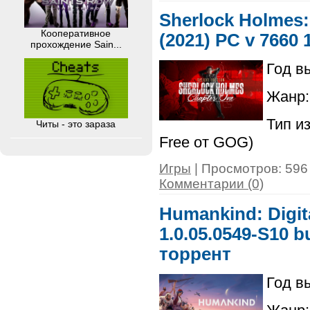
Sherlock Holmes:
Кооперативное
(2021) PC v 7660 
прохождение Sain...
Год в
Жанр: 
Тип и
Читы - это зараза
Free от GOG)
Игры
| Просмотров: 596 
Комментарии (0)
Humankind: Digita
1.0.05.0549-S10 b
торрент
Год в