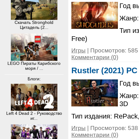
Год в
Жанр: 
Скачать Stronghold
Цитадель (2...
Тип и
Free)
Игры
| Просмотров: 585 
Комментарии (0)
LEGO Пираты Карибского
моря / ...
Rustler (2021) PC
Блоги:
Год в
Жанр: 
3D
Left 4 Dead 2 - Руководство
Тип издания: RePack,
иг...
Игры
| Просмотров: 538 
Комментарии (0)