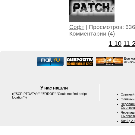
Софт
| Просмотров: 6364
Комментарии (4)
1-10
11-
Все ма
исключ
У нас нашли
({"SCRIPTDATA":"","ERROR":"Could not find script
Элитный 
location"})
Элитный 
Черепашк
Смотрет
Черепашк
Смотрет
Блэйд 2 