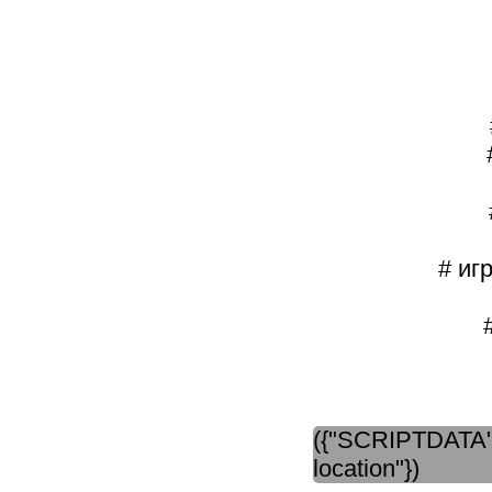
# иг
({"SCRIPTDATA":
location"})