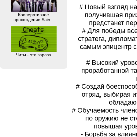
# Новый взгляд на
получившая приз
Кооперативное
прохождение Sain...
предстанет пе
# Для победы вс
стратега, диплома
самым эпицентр ср
Читы - это зараза
# Высокий урове
проработанной та
# Создай боеспосо
отряд, выбирая и
обладаю
# Обучаемость член
по оружию не ст
повышая уров
- Борьба за влия