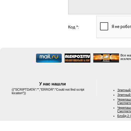
Код *:
Все ма
исключ
У нас нашли
({"SCRIPTDATA":"","ERROR":"Could not find script
Элитный 
location"})
Элитный 
Черепашк
Смотрет
Черепашк
Смотрет
Блэйд 2 