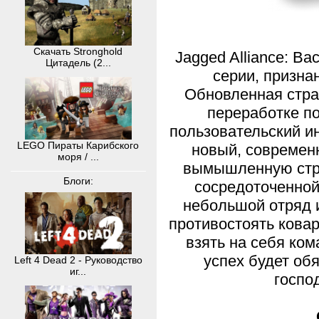
Скачать Stronghold
Jagged Alliance: Ba
Цитадель (2...
серии, призна
Обновленная стра
переработке п
пользовательский и
LEGO Пираты Карибского
новый, современ
моря / ...
вымышленную стра
Блоги:
сосредоточенной 
небольшой отряд 
противостоять кова
взять на себя ко
успех будет об
Left 4 Dead 2 - Руководство
иг...
госпо