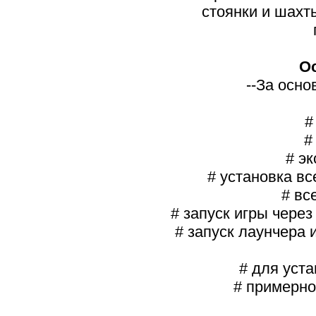
стоянки и шахт
О
--За осно
#
#
# э
# установка вс
# вс
# запуск игры через
# запуск лаунчера 
# для уст
# примерно