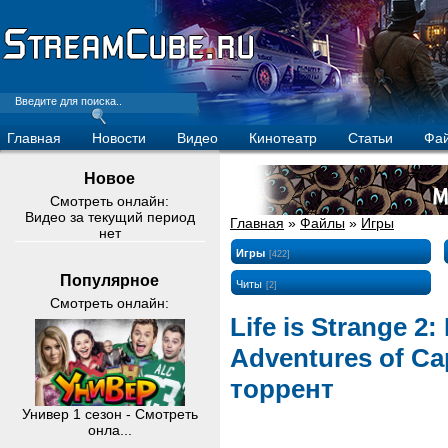
Главная
Новости
Видео
Кинотеатр
Статьи
Фа
Новое
Смотреть онлайн:
Видео за текущий период
Главная
»
Файлы
»
Игры
нет
Игры
[422]
Популярное
Читы
[2]
Смотреть онлайн:
Life is Strange 2
Adventures of Cap
торрент
Универ 1 сезон - Смотреть
онла...