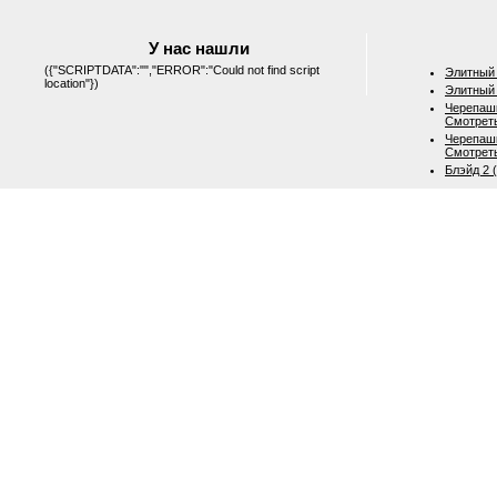
У нас нашли
({"SCRIPTDATA":"","ERROR":"Could not find script
Элитный 
location"})
Элитный 
Черепашк
Смотрет
Черепашк
Смотрет
Блэйд 2 