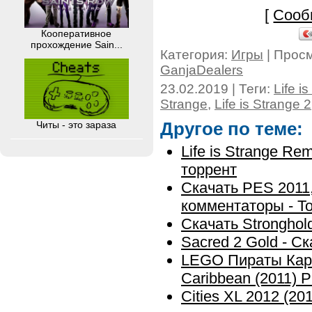
[
Сооб
Кооперативное
прохождение Sain...
Категория:
Игры
| Прос
GanjaDealers
23.02.2019 | Теги:
Life i
Strange
,
Life is Strange 2
Читы - это зараза
Другое по теме:
Life is Strange Re
торрент
Скачать PES 2011,
комментаторы - Т
Скачать Stronghol
Sacred 2 Gold - С
LEGO Пираты Кариб
Caribbean (2011) 
Cities XL 2012 (20