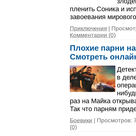
злоде
пленить Соника и ис
завоевания мирового
Приключения
| Просмотр
Комментарии (0)
Плохие парни навс
Смотреть онлай
Детек
в дел
опера
нибуд
раз на Майка открыва
Так что парням приде
Боевики
| Просмотров: 7
(0)