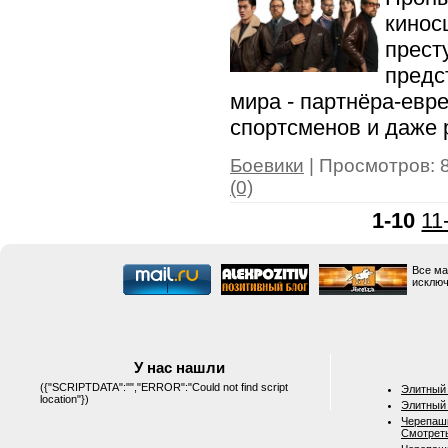
кинос
прест
предс
мира - партнёра-евр
спортсменов и даже 
Боевики
| Просмотров: 8
(0)
1-10
11
Все ма
исключ
У нас нашли
({"SCRIPTDATA":"","ERROR":"Could not find script
Элитный 
location"})
Элитный 
Черепашк
Смотрет