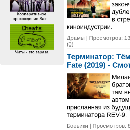
закон
дубле
Кооперативное
в стр
прохождение Sain...
киноиндустрии.
Драмы
| Просмотров: 13
(0)
Читы - это зараза
Терминатор: Тём
Fate (2019) - См
Милая
брато
там в
автом
присланная из будущ
терминатора REV-9.
Боевики
| Просмотров: 8