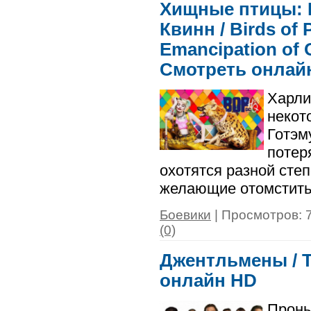
Хищные птицы: 
Квинн / Birds of 
Emancipation of O
Смотреть онлай
Харли
некот
Готэм
потер
охотятся разной сте
желающие отомстить
Боевики
| Просмотров: 7
(0)
Джентльмены / T
онлайн HD
Проны