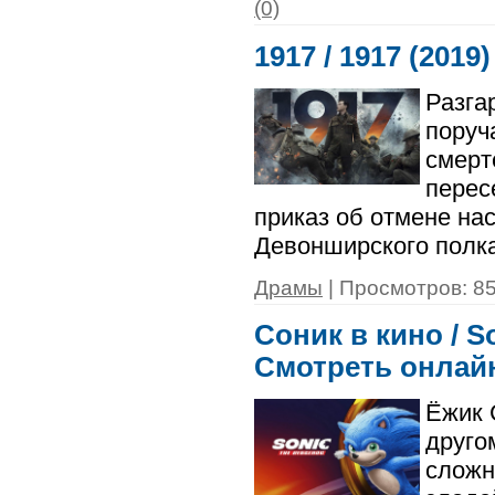
(0)
1917 / 1917 (201
Разга
поруч
смерт
перес
приказ об отмене на
Девонширского полка
Драмы
| Просмотров: 85
Соник в кино / S
Смотреть онлай
Ёжик 
друго
сложн