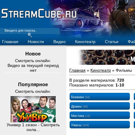
Главная
Новости
Видео
Кинотеатр
Статьи
Фа
Новое
Смотреть онлайн:
Видео за текущий период
нет
Главная
»
Кинотеатр
» Фильмы
В разделе материалов
:
720
Популярное
Показано материалов
:
1-10
Смотреть онлайн:
Боевики
[94]
Драмы
[48]
Мистика
[14]
Универ 1 сезон - Смотреть
Ужасы
[204]
онла...