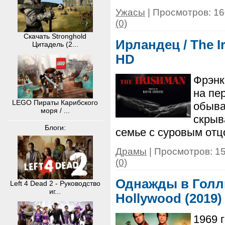
Ужасы
| Просмотров: 16
(0)
Скачать Stronghold
Ирландец / The I
Цитадель (2...
HD
Фрэнк
на пе
LEGO Пираты Карибского
обыва
моря / ...
скрыв
Блоги:
семье с суровым отц
Драмы
| Просмотров: 15
(0)
Однажды в Голли
Left 4 Dead 2 - Руководство
иг...
Hollywood (2019
1969 