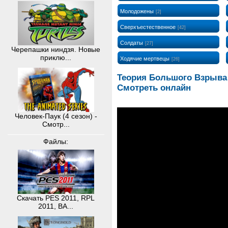
Молодожены
[2]
Сверхъестественное
[42]
Солдаты
[27]
Черепашки ниндзя. Новые
приклю...
Ходячие мертвецы
[26]
Теория Большого Взрыва 7
Смотреть онлайн
Человек-Паук (4 сезон) -
Смотр...
Файлы:
Скачать PES 2011, RPL
2011, BA...