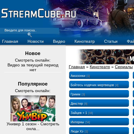
Главная
Новости
Видео
Кинотеатр
Статьи
Фа
Новое
Смотреть онлайн:
Видео за текущий период
Главная
»
Кинотеатр
»
Сериалы
нет
Амазонки
[1]
Популярное
Бойтесь ходячих мертвецов
[4]
Смотреть онлайн:
Гримм
[3]
Декстер
[8]
Зайцев + 1
[16]
Интерны
[54]
Универ 1 сезон - Смотреть
онла...
Люди Хэ
[1]