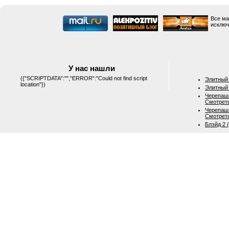
Все ма
исключ
У нас нашли
({"SCRIPTDATA":"","ERROR":"Could not find script
Элитный 
location"})
Элитный 
Черепашк
Смотрет
Черепашк
Смотрет
Блэйд 2 