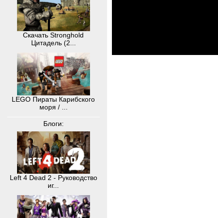
Скачать Stronghold
Цитадель (2...
LEGO Пираты Карибского
моря / ...
Блоги:
Left 4 Dead 2 - Руководство
иг...