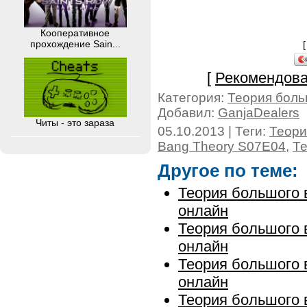
Кооперативное
прохождение Sain...
[
Рекомендова
Категория:
Теория боль
Добавил:
GanjaDealers
Читы - это зараза
05.10.2013 | Теги:
Теори
Bang Theory S07E04
,
Те
Другое по теме:
Теория большого в
онлайн
Теория большого в
онлайн
Теория большого в
онлайн
Теория большого в