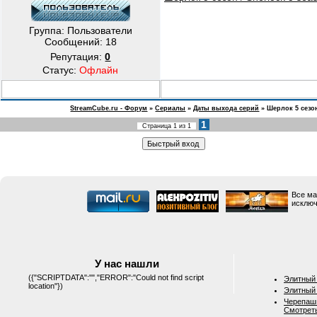
Группа: Пользователи
Сообщений:
18
Репутация:
0
Статус:
Офлайн
StreamCube.ru - Форум
»
Сериалы
»
Даты выхода серий
»
Шерлок 5 сезо
1
Страница
1
из
1
Все ма
исключ
У нас нашли
({"SCRIPTDATA":"","ERROR":"Could not find script
Элитный 
location"})
Элитный 
Черепашк
Смотрет