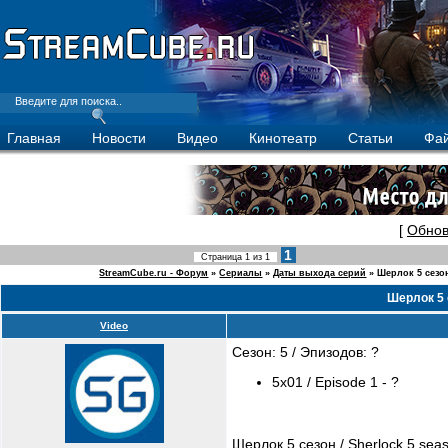
Главная
Новости
Видео
Кинотеатр
Статьи
Фа
[
Обнов
1
Страница
1
из
1
StreamCube.ru - Форум
»
Сериалы
»
Даты выхода серий
»
Шерлок 5 сезо
Шерлок 5 
Video
Сезон: 5 / Эпизодов: ?
5x01 / Episode 1 - ?
Шерлок 5 сезон / Sherlock 5 sea