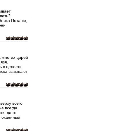
ивает
елать?
ойника Потаню,
рни
?
а многих царей
нязя.
ь в целости
пуска вызывают
верху всего
не всегда
лся да от
т окаянный