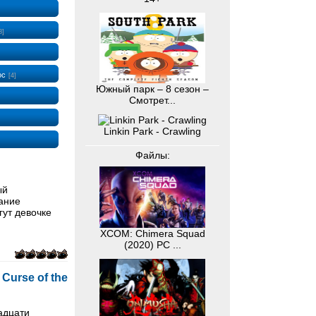
8]
ос
[4]
Южный парк – 8 сезон –
Смотрет...
Linkin Park - Crawling
Файлы:
ый
ание
гут девочке
XCOM: Chimera Squad
(2020) PC ...
Curse of the
адцати