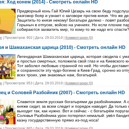
я: Ход конем (2014) - Смотреть онлайн HD
Придворный конь Гай Юлий Цезарь на свою беду подслуш
разговор бояр и узнает о заговоре против князя. Что же д
Защитить-то князя некому! Богатыри далеко - ловят разб
Горыныч в отпуске, войско на учениях. Но если плохие па
собираются захватить мир, то кому-то же надо его спасти
е
| Просмотров: 902 | Дата:
29.03.2019
|
Комментарии (0)
я и Шамаханская царица (2010) - Смотреть онлайн HD
Легендарная Шамаханская царица, которая сводила с ум
и простых смертных, положила свой глаз и на Киевского к
Тот заболел любовью странной по ней. Но чтобы доставит
и сохранности эту чудо-богиню в Киев-Град, срочно из от
всех троих, уже знакомых нам, богатырей.
е
| Просмотров: 953 | Дата:
29.03.2019
|
Комментарии (0)
ец и Соловей Разбойник (2007) - Смотреть онлайн HD
Славится земля русская богатырями да разбойниками. А с
княже сидит, за всем следит и порядок наводит. Да только 
выходит так, как нужно. Вот и сейчас - с богатырём поруга
Соловья Разбойника урон потерпел немалый: увёл банди
казну государственную прямо из-под носа!
е
| Просмотров: 865 | Дата:
29.03.2019
|
Комментарии (0)