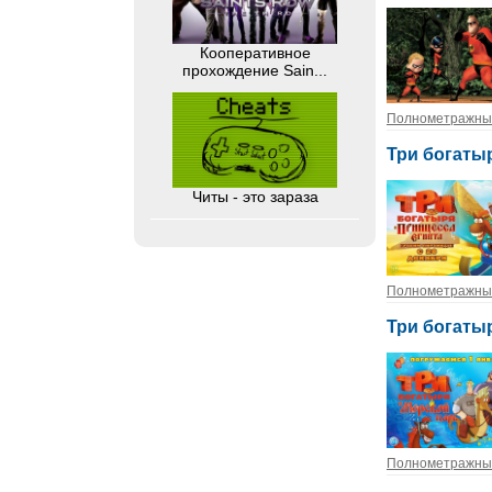
Кооперативное
прохождение Sain...
Полнометражны
Три богатыр
Читы - это зараза
Полнометражны
Три богатыр
Полнометражны