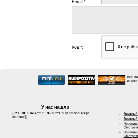
Email *:
Код *:
Все ма
исключ
У нас нашли
({"SCRIPTDATA":"","ERROR":"Could not find script
Элитный 
location"})
Элитный 
Черепашк
Смотрет
Черепашк
Смотрет