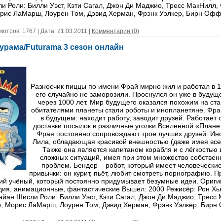
и Роли: Билли Уэст, Кэти Сагал, Джон Ди Маджио, Тресс МакНилл,
рис ЛаМарш, Лоурен Том, Дэвид Херман, Фрэнк Уэлкер, Бирн Офф
мотров: 1767 | Дата:
21.03.2011
|
Комментарии (0)
урама/Futurama 3 сезон онлайн
Разносчик пиццы по имени Фрай мирно жил и работал в 1
его случайно не заморозили. Проснулся он уже в будущ
через 1000 лет. Мир будущего оказался похожим на ста
обитателями планеты стали роботы и инопланетяне. Фра
в будущем: находит работу, заводит друзей. Работает 
доставки посылок в различные уголки Вселенной «Плане
Фрая постоянно сопровождают трое лучших друзей. Ин
Лила, обладающая красивой внешностью (даже имея всег
Также она является капитаном корабля и с лёгкостью 
сложных ситуаций, имея при этом множество собстве
проблем. Бендер – робот, который имеет человеческие
привычки: он курит, пьёт, любит смотреть порнографию. 
й учёный, который постоянно придумывает безумные идеи. Ориги
ия, анимационные, фантастические Вышел: 2000 Режисёр: Рон Хь
айан Шисли Роли: Билли Уэст, Кэти Сагал, Джон Ди Маджио, Тресс
, Морис ЛаМарш, Лоурен Том, Дэвид Херман, Фрэнк Уэлкер, Бирн