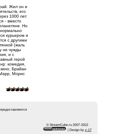
рай. Жил он и
ятельств, его
рез 1000 лет.
ся - вместо
планетяне. Но
ы нормально
ся курьером и
тся с другими
тянкой (жаль
му не чужды
ия, и с
лавный герой
нр: комедия,
зино, Брайан
аМарр, Морис
 предоставляются
© StreamCube.ru 2007-2022
| Design by
z-17