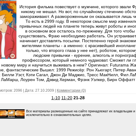
История фильма повествует о мужчине, которого звали Ф
никому не мешал. Но вот, по случайному стечению обсто
замораживают. А размороженным он оказывается лишь че
То есть в 2999 году. В некотором смысле мир изменил
привычных людей на планете теперь живут роботы и ино
в основном все осталось по-прежнему. Для того чтоб
существовать, Фраю необходимо работать. Он устраивает
начинает доставлять посылки. Постепенно герой знакоми
жителями планеты - а именно: с красивейшей иноплане
только, что второго глаза у нее нет), роботом, которо
людские привычки - курение, алкоголь и порнограф
профессором, который немного чудаковат. Сможет ли г
к новому миру и научиться выживать в нем? Оригинал: Futurama Жа
е, фантастические Вышел: 1999 Режисёр: Рон Хьюгарт, Питер Аван
 Билли Уэст, Кэти Сагал, Джон Ди Маджио, Тресс МакНилл, Фил Л
ЛаМарш, Лоурен Том, Дэвид Херман, Фрэнк Уэлкер, Бирн Оффатт
мотров: 2096 | Дата:
27.10.2009
|
Комментарии (0)
1-10
11-20
21-28
Все материалы размещенные на сайте принадлежат их владельцам и
исключительно в ознакомительных целях.