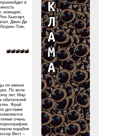
произойдет в
ожность
: комедия,
Рон Хьюгарт,
агал, Джон Ди
Лоурен Том,
цы по имени
щее. По воле
ячу лет. Мир
х обитателей
етян. Фрай
по доставке
 появляются
стиями очень
ь порнографию.
итаном корабля
ессор Вест –