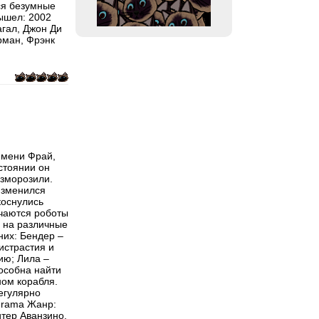
тся безумные
ышел: 2002
агал, Джон Ди
рман, Фрэнк
имени Фрай,
остоянии он
азморозили.
изменился
коснулись
ечаются роботы
ы на различные
них: Бендер –
истрастия и
ию; Лила –
особна найти
ном корабля.
егулярно
urama Жанр:
тер Аванзино,