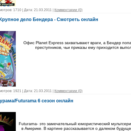
мотров: 1710 | Дата:
21.03.2011
|
Комментарии (0)
 Крупное дело Бендера - Смотреть онлайн
Офис Planet Express захватывают враги, а Бендер попа
преступников, чьи приказы ему приходится выпол
мотров: 1921 | Дата:
21.03.2011
|
Комментарии (0)
урама/Futurama 6 сезон онлайн
Futurama- это замечательный юмористический мультсер
в Америке. В картине рассказывается о далеком будуще