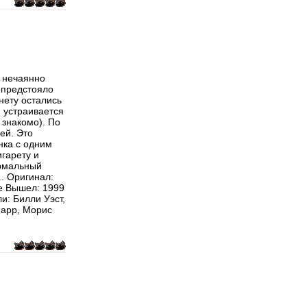
 нечаянно
 предстояло
нету остались
й устраивается
 знакомо). По
ей. Это
нка с одним
игарету и
ормальный
.. Оригинал:
е Вышел: 1999
и: Билли Уэст,
Марр, Морис