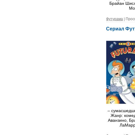
Брайан Шисл
Мо
Футурама
| Прос
Сериал Фут
– сумасшедши
Жанр: комед
Аванзино, Бр
ЛаМарр