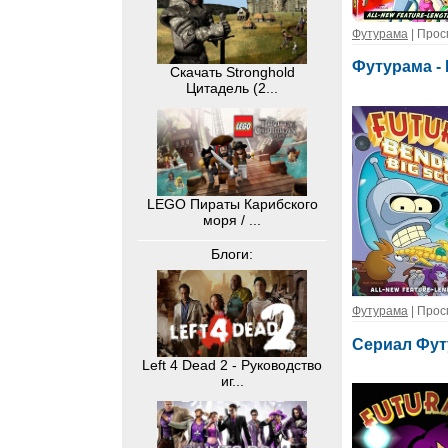
Футурама
| Прос
Футурама -
Скачать Stronghold
Цитадель (2...
LEGO Пираты Карибского
моря / ...
Блоги:
Футурама
| Прос
Сериал Фут
Left 4 Dead 2 - Руководство
иг...