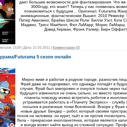
дает большие возможности для фантазирования. Что же 
3000году, кто знает? Теперь у нас появилась возм
познакомиться с будущим… Оригинал: Futurama Жанр
анимационные, фантастические Вышел: 2010 Режисёр: 
Питер Аванзино, Брайан Шисли Роли: Билли Уэст, Кэти С
Маджио, Тресс МакНилл, Фил ЛаМарр, Морис ЛаМарш, 
Дэвид Херман, Фрэнк Уэлкер, Бирн Оффатт
мотров: 1529 | Дата:
21.03.2011
|
Комментарии (0)
урама/Futurama 5 сезон онлайн
Мирно живя и работая в родном городе, разносчик пиц
Фрай даже не подозревал, что однажды попадёт в буду
случая, Фрай был заморожен и очнулся только через тыс
будущего изменился не очень сильно, но вместо прежни
планеты повсюду можно встретить роботов и иноплан
устраивается работать в «Планету Экспресс» - службу 
посылок в различные точки Вселенной. Вскоре у Фрая
новые друзья: Бендер – робот, который своими пристра
похож на человека: он курит, пьёт и не против посмотрет
Лила – прекрасная инопланетянка, которая является кап
и всегда может найти выход из сложной ситуации. Проф