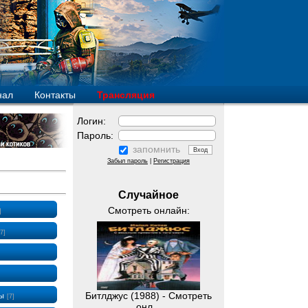
нал
Контакты
Трансляция
Логин:
Пароль:
запомнить
Забыл пароль
|
Регистрация
Случайное
Смотреть онлайн:
]
7]
Битлджус (1988) - Смотреть
ры
[7]
онл...