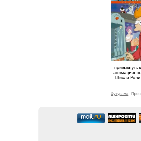
привыкнуть 
анимационны
Шисли Роли:
Футурама
| Прос