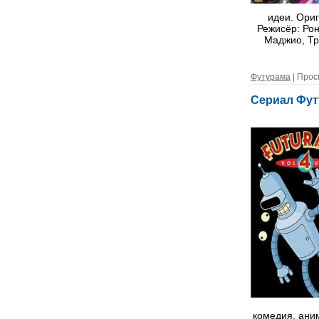
идеи. Ори
Режисёр: Рон
Маджио, Тр
Футурама
| Прос
Сериал Фут
комедия, ани