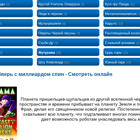
ады
Крутой Учитель Онидзука
Кунг-фу Панда
[4]
[2]
[11]
Люди в чёрном
Металлопокалипсис
[4]
[
Мультреалити
Наруто
6]
[4]
[13]
Пираты Чёрной лагуны
Расплющенный косм
[3]
Скуби-Ду
Стальной алхимик
[3]
[4]
Футурама
Царь горы
[2]
[28]
[13]
Шоу Кливленда
Южный парк
[41]
[41]
Зверь с миллиардом спин - Смотреть онлайн
Планета пришельцев-щупальцев из другой вселенной че
пространстве и времени прибывает на планету Земля и п
Фрая, делая его священником новой религии. Постепенн
охватывает всю планету, что подталкивает многих поки
дает возможность роботам унаследовать весь 