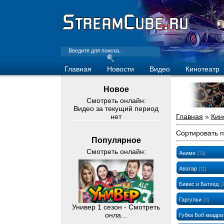
Главная
Новости
Видео
Кинотеатр
Новое
Смотреть онлайн:
Видео за текущий период
нет
Главная
»
Кин
Сортировать 
Популярное
Смотреть онлайн:
Аниме
[72]
Аватар
[11]
Бивис и Батхед
[
Гаргульи
[3]
Универ 1 сезон - Смотреть
онла...
Губка Боб квадр