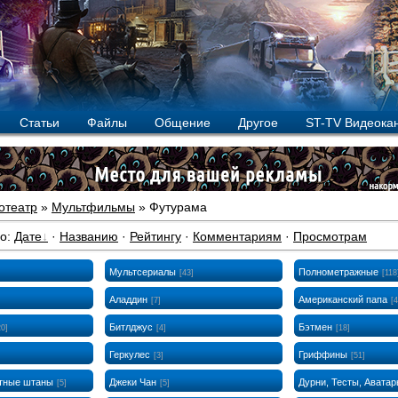
Статьи
Файлы
Общение
Другое
ST-TV Видеока
отеатр
»
Мультфильмы
» Футурама
по
:
Дате
·
Названию
·
Рейтингу
·
Комментариям
·
Просмотрам
Мультсериалы
Полнометражные
[43]
[118
Аладдин
Американский папа
[7]
[4
Битлджус
Бэтмен
20]
[4]
[18]
Геркулес
Гриффины
[3]
[51]
атные штаны
Джеки Чан
Дурни, Тесты, Авата
[5]
[5]