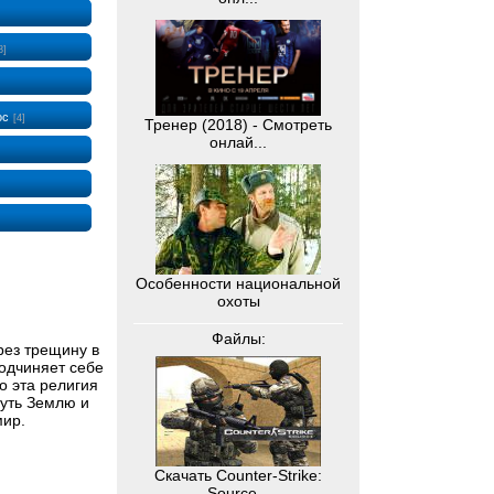
8]
ос
[4]
Тренер (2018) - Смотреть
онлай...
Особенности национальной
охоты
Файлы:
рез трещину в
одчиняет себе
о эта религия
нуть Землю и
мир.
Скачать Counter-Strike:
Source...