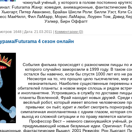
чокнутый учёный, у которого в голове постоянно крутя
гинал: Futurama Жанр: комедия, анимационные, фантастические В
 Хьюгарт, Питер Аванзино, Брайан Шисли Роли: Билли Уэст, Кэти С
есс МакНилл, Фил ЛаМарр, Морис ЛаМарш, Лоурен Том, Дэвид Хе
Уэлкер, Бирн Оффатт
мотров: 1648 | Дата:
21.03.2011
|
Комментарии (0)
урама/Futurama 4 сезон онлайн
События фильма происходят с разносчиком пиццы по 
которого случайно заморозили в 1999 году. В таком с
остался бы навечно, если бы спустя 1000 лет его не р
Несмотря на то, что прошло цело тысячелетие, мир 
незначительно. Наиболее существенные перемены 
обитателей планеты: в новом мире сплошь и рядом встр
и инопланетяне. Устроившись в службу по доставке пицц
планеты Вселенной, Фрай находит новых друзей. Среди 
весёлый робот, который имеет вполне человеческие пр
привычки: он пьёт, курит и любит смотреть порнограф
симпатичная инопланетянка с одним глазом, которая сп
выход из сложной ситуации и по праву является капита
Профессор Вест – немного свихнувшийся учёный, р
придумывающий новые безумные идеи. Оригинал: Fut
мационные, фантастические Вышел: 2001 Режисёр: Рон Хьюгарт, Пи