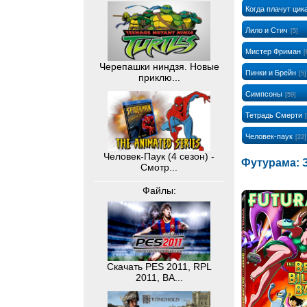
Когда плачут цик
Лило и Стич
[5]
Мистер Фриман
[
Черепашки ниндзя. Новые
Пинки и Брейн
[5]
приклю...
Симпсоны
[59]
Тетрадь Смерти
Человек-паук
[22]
Человек-Паук (4 сезон) -
Футурама: 
Смотр...
Файлы:
Скачать PES 2011, RPL
2011, BA...