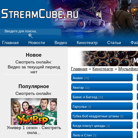
Главная
Новости
Видео
Кинотеатр
Статьи
Фа
Новое
Смотреть онлайн:
Видео за текущий период
Главная
»
Кинотеатр
»
Мультфи
нет
Аниме
[72]
Популярное
Аватар
[11]
Смотреть онлайн:
Бивис и Батхед
[20]
Гаргульи
[3]
Губка Боб квадратные штаны
[5]
Когда плачут цикады
[4]
Универ 1 сезон - Смотреть
онла...
Лило и Стич
[5]