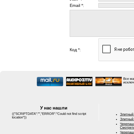
Email *:
Код *:
Все ма
исключ
У нас нашли
({"SCRIPTDATA":"","ERROR":"Could not find script
Элитный 
location"})
Элитный 
Черепашк
Смотрет
Черепашк