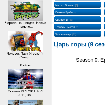
Мистер Фриман
[6]
Пинки и Брейн
[5]
Симпсоны
[59]
Черепашки ниндзя. Новые
приклю...
Тетрадь Смерти
[2]
Человек-паук
[22]
Царь горы (9 се
Человек-Паук (4 сезон) -
Смотр...
Season 9, Ep
Файлы:
Скачать PES 2011, RPL
2011, BA...