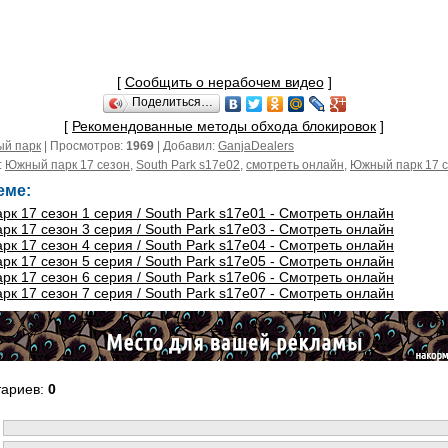
[
Сообщить о нерабочем видео
]
Поделиться…
[
Рекомендованные методы обхода блокировок
]
й парк
| Просмотров:
1969
| Добавил:
GanjaDealers
:
Южный парк 17 сезон
,
South Park s17e02
,
смотреть онлайн
,
Южный парк 17 с
еме:
к 17 сезон 1 серия / South Park s17e01 - Смотреть онлайн
к 17 сезон 3 серия / South Park s17e03 - Смотреть онлайн
к 17 сезон 4 серия / South Park s17e04 - Смотреть онлайн
к 17 сезон 5 серия / South Park s17e05 - Смотреть онлайн
к 17 сезон 6 серия / South Park s17e06 - Смотреть онлайн
к 17 сезон 7 серия / South Park s17e07 - Смотреть онлайн
тариев
:
0