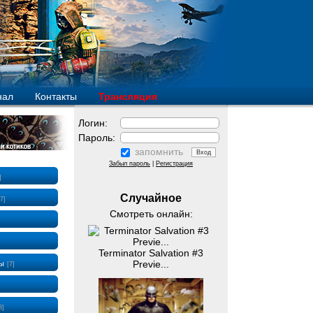
нал
Контакты
Трансляция
Логин:
Пароль:
запомнить
Забыл пароль
|
Регистрация
]
Случайное
7]
Смотреть онлайн:
Terminator Salvation #3
Previe...
ры
[7]
8]