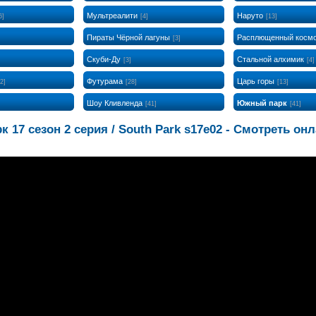
Мультреалити
Наруто
6]
[4]
[13]
Пираты Чёрной лагуны
Расплющенный косм
[3]
Скуби-Ду
Стальной алхимик
[3]
[4]
Футурама
Царь горы
[2]
[28]
[13]
Шоу Кливленда
Южный парк
[41]
[41]
 17 сезон 2 серия / South Park s17e02 - Смотреть он