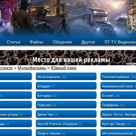
Статьи
Файлы
Общение
Другое
ST-TV Видеока
отеатр
»
Мультфильмы
»
Южный парк
Мультсериалы
Полнометражные
[43]
[118
Аладдин
Американский папа
[7]
[4
Битлджус
Бэтмен
20]
[4]
[18]
Геркулес
Гриффины
[3]
[51]
атные штаны
Джеки Чан
Дурни, Тесты, Авата
[5]
[5]
ады
Крутой Учитель Онидзука
Кунг-фу Панда
[4]
[2]
[11]
Люди в чёрном
Металлопокалипсис
[4]
[