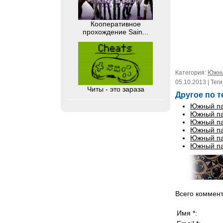
Кооперативное
прохождение Sain...
Категория:
Южны
05.10.2013 | Теги
Читы - это зараза
Другое по т
Южный пар
Южный пар
Южный пар
Южный пар
Южный пар
Южный пар
Всего коммен
Имя *: