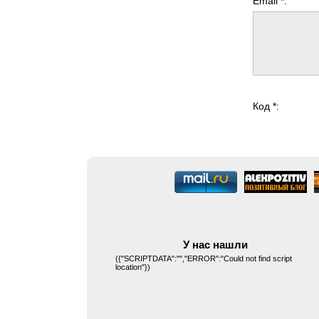
Email *:
Код *:
У нас нашли
({"SCRIPTDATA":"","ERROR":"Could not find script
location"})