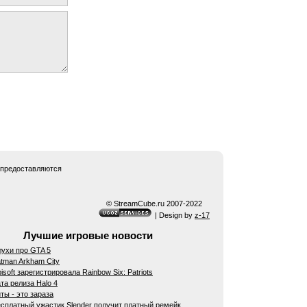
 предоставляются
© StreamCube.ru 2007-2022
| Design by
z-17
Лучшие игровые новости
ухи про GTA 5
tman Arkham City
isoft зарегистрировала Rainbow Six: Patriots
та релиза Halo 4
ты - это зараза
сплатный ужастик Slender получит платный ремейк