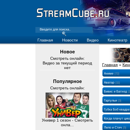
Главная
Новости
Видео
Кинотеатр
Новое
Смотреть онлайн:
Видео за текущий период
Главная
»
Кин
нет
Аниме
[72]
Популярное
Аватар
[11]
Смотреть онлайн:
Бивис и Батхед
[
Гаргульи
[3]
Губка Боб квадр
Когда плачут цик
Универ 1 сезон - Смотреть
онла...
Лило и Стич
[5]