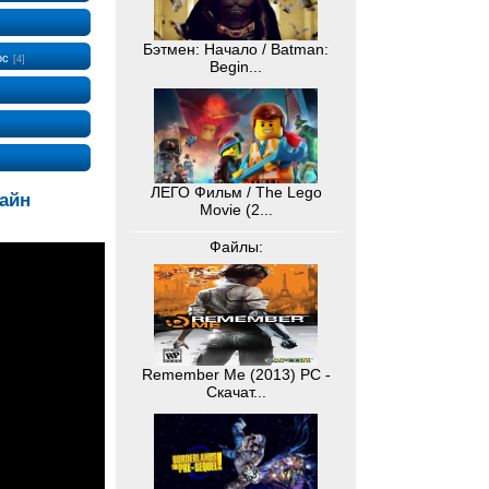
Бэтмен: Начало / Batman:
ос
[4]
Begin...
ЛЕГО Фильм / The Lego
лайн
Movie (2...
Файлы:
Remember Me (2013) PC -
Скачат...