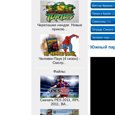
Мистер Фриман
[
Пинки и Брейн
[5]
Симпсоны
[59]
Черепашки ниндзя. Новые
приклю...
Тетрадь Смерти
Человек-паук
[22]
Южный парк
Человек-Паук (4 сезон) -
Смотр...
Файлы:
Скачать PES 2011, RPL
2011, BA...