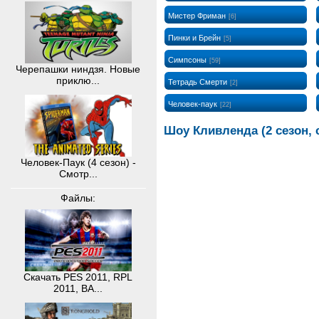
Мистер Фриман
[6]
Пинки и Брейн
[5]
Симпсоны
[59]
Черепашки ниндзя. Новые
приклю...
Тетрадь Смерти
[2]
Человек-паук
[22]
Шоу Кливленда (2 сезон, 
Человек-Паук (4 сезон) -
Смотр...
Файлы:
Скачать PES 2011, RPL
2011, BA...