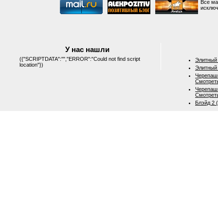
Все ма
исключ
У нас нашли
({"SCRIPTDATA":"","ERROR":"Could not find script
Элитный 
location"})
Элитный 
Черепашк
Смотрет
Черепашк
Смотрет
Блэйд 2 