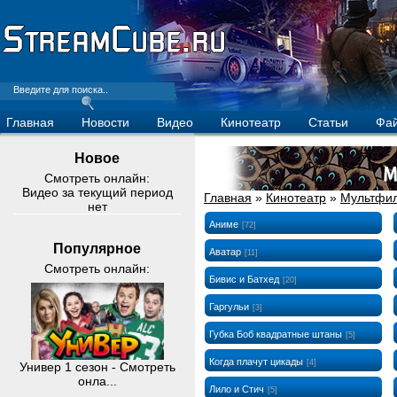
Главная
Новости
Видео
Кинотеатр
Статьи
Фа
Новое
Смотреть онлайн:
Видео за текущий период
Главная
»
Кинотеатр
»
Мультфи
нет
Аниме
[72]
Популярное
Аватар
[11]
Смотреть онлайн:
Бивис и Батхед
[20]
Гаргульи
[3]
Губка Боб квадратные штаны
[5]
Когда плачут цикады
[4]
Универ 1 сезон - Смотреть
онла...
Лило и Стич
[5]