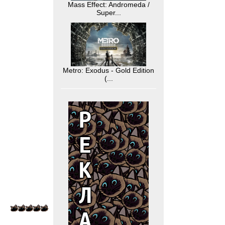
Mass Effect: Andromeda /
Super...
Metro: Exodus - Gold Edition
(...