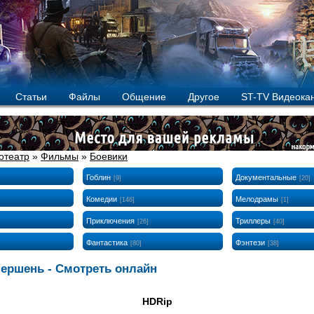
Статьи
Файлы
Общение
Другое
ST-TV Видеока
отеатр
»
Фильмы
»
Боевики
Гоблин
Документальные
[9]
[20]
Комедии
Мелодрамы
[146]
[1]
Приключения
Триллеры
[26]
[40]
Фантастика
Фэнтези
[80]
[38]
ершень - Смотреть онлайн
HDRip