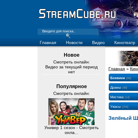
Главная
Новости
Видео
Кинотеатр
Новое
Смотреть онлайн:
Видео за текущий период
Главная
»
Кин
нет
Боевики
[94]
Популярное
Драмы
[48]
Смотреть онлайн:
Мистика
[14]
Ужасы
[204]
Зелёный Ш
Универ 1 сезон - Смотреть
онла...