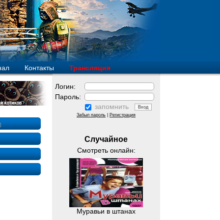
нал
Контакты
Трансляция
Логин:
Пароль:
запомнить
Забыл пароль
|
Регистрация
]
Случайное
Смотреть онлайн:
Муравьи в штанах