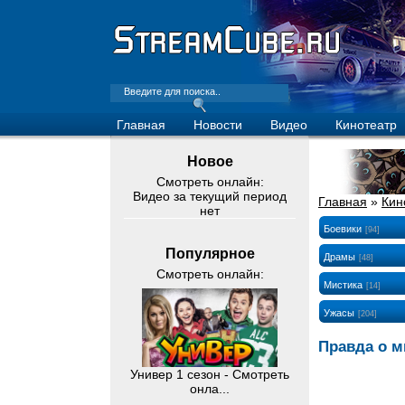
Главная
Новости
Видео
Кинотеатр
Новое
Смотреть онлайн:
Видео за текущий период
Главная
»
Кин
нет
Боевики
[94]
Популярное
Драмы
[48]
Смотреть онлайн:
Мистика
[14]
Ужасы
[204]
Правда о м
Универ 1 сезон - Смотреть
онла...