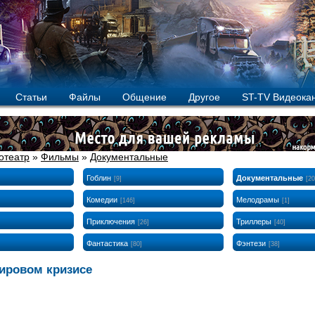
Статьи
Файлы
Общение
Другое
ST-TV Видеока
отеатр
»
Фильмы
»
Документальные
Гоблин
Документальные
[9]
[20
Комедии
Мелодрамы
[146]
[1]
Приключения
Триллеры
[26]
[40]
Фантастика
Фэнтези
[80]
[38]
ировом кризисе