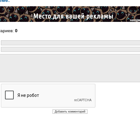
еме:
тариев
:
0