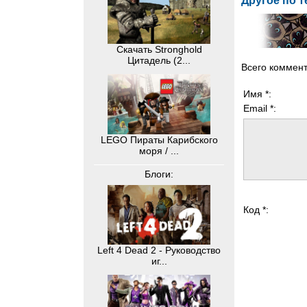
Другое по т
Скачать Stronghold
Цитадель (2...
Всего коммен
Имя *:
Email *:
LEGO Пираты Карибского
моря / ...
Блоги:
Код *:
Left 4 Dead 2 - Руководство
иг...