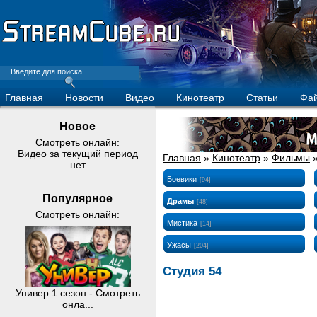
Главная
Новости
Видео
Кинотеатр
Статьи
Фа
Новое
Смотреть онлайн:
Видео за текущий период
Главная
»
Кинотеатр
»
Фильмы
нет
Боевики
[94]
Популярное
Драмы
[48]
Смотреть онлайн:
Мистика
[14]
Ужасы
[204]
Студия 54
Универ 1 сезон - Смотреть
онла...