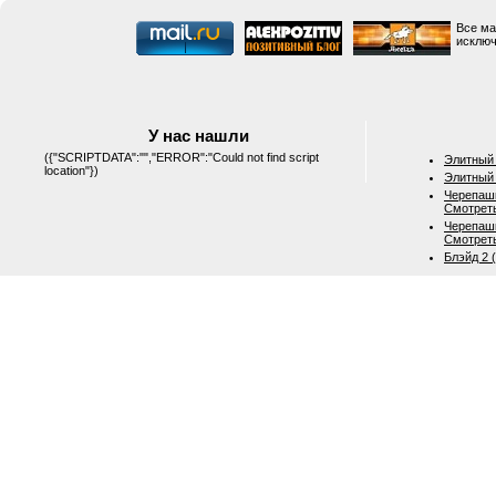
Все ма
исключ
У нас нашли
({"SCRIPTDATA":"","ERROR":"Could not find script
Элитный 
location"})
Элитный 
Черепашк
Смотрет
Черепашк
Смотрет
Блэйд 2 