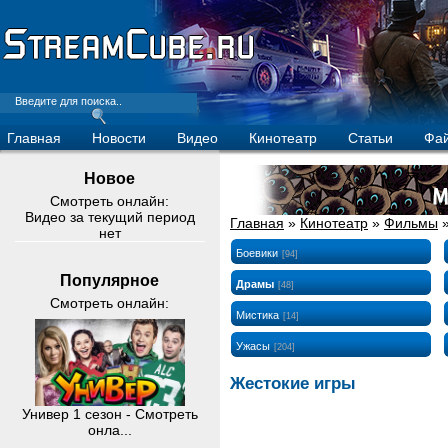
Главная
Новости
Видео
Кинотеатр
Статьи
Фа
Новое
Смотреть онлайн:
Видео за текущий период
Главная
»
Кинотеатр
»
Фильмы
нет
Боевики
[94]
Популярное
Драмы
[48]
Смотреть онлайн:
Мистика
[14]
Ужасы
[204]
Жестокие игры
Универ 1 сезон - Смотреть
онла...