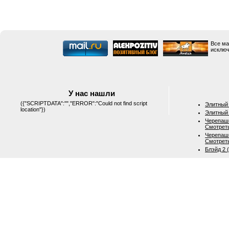
Все ма
исключ
У нас нашли
({"SCRIPTDATA":"","ERROR":"Could not find script
Элитный 
location"})
Элитный 
Черепашк
Смотрет
Черепашк
Смотрет
Блэйд 2 