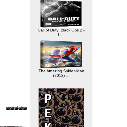
Call of Duty: Black Ops 2 -
Li...
The Amazing Spider-Man
(2012) ...