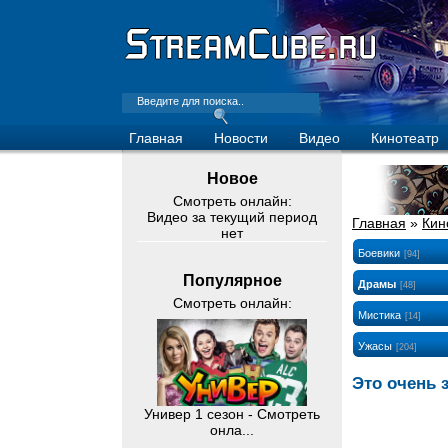
Главная
Новости
Видео
Кинотеатр
Новое
Смотреть онлайн:
Видео за текущий период
Главная
»
Кин
нет
Боевики
[94]
Популярное
Драмы
[48]
Смотреть онлайн:
Мистика
[14]
Ужасы
[204]
Это очень 
Универ 1 сезон - Смотреть
онла...