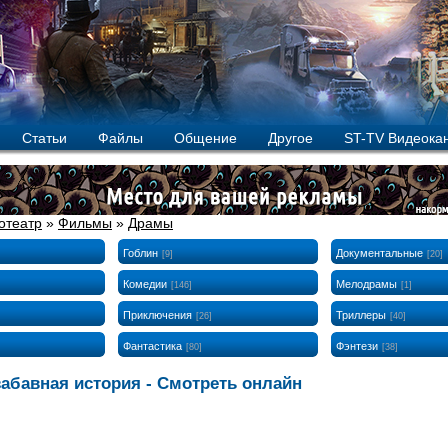
Статьи
Файлы
Общение
Другое
ST-TV Видеока
отеатр
»
Фильмы
»
Драмы
Гоблин
Документальные
[9]
[20]
Комедии
Мелодрамы
[146]
[1]
Приключения
Триллеры
[26]
[40]
Фантастика
Фэнтези
[80]
[38]
забавная история - Смотреть онлайн