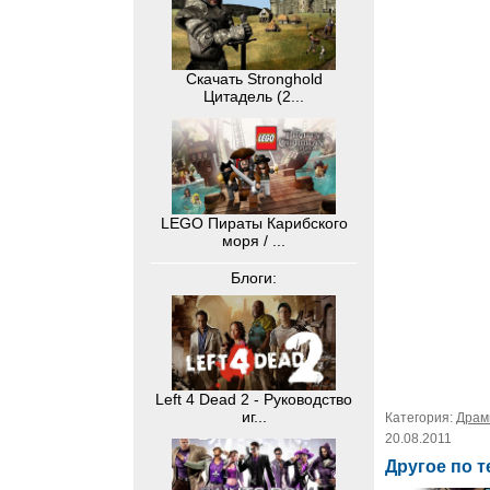
Скачать Stronghold
Цитадель (2...
LEGO Пираты Карибского
моря / ...
Блоги:
Left 4 Dead 2 - Руководство
иг...
Категория:
Дра
20.08.2011
Другое по т