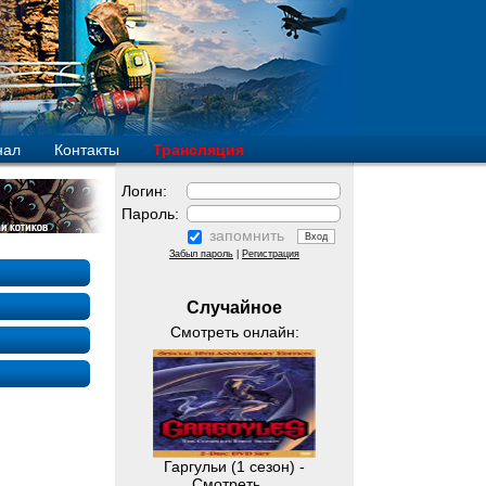
нал
Контакты
Трансляция
Логин:
Пароль:
запомнить
Забыл пароль
|
Регистрация
Случайное
Смотреть онлайн:
Гаргульи (1 сезон) -
Смотреть ...