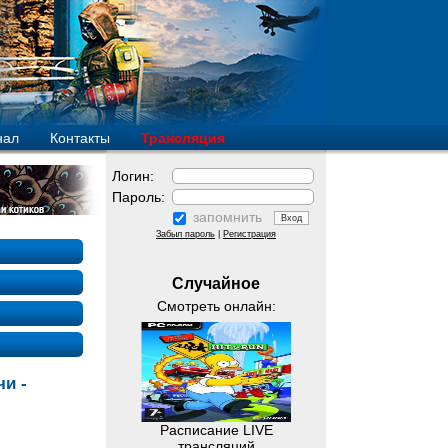
нал
Контакты
Трансляция
Логин:
Пароль:
запомнить
Забыл пароль
|
Регистрация
Случайное
Смотреть онлайн:
и -
Расписание LIVE
трансляций