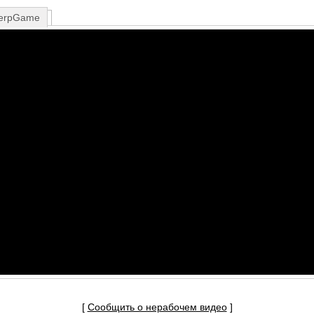
erpGame
[
Сообщить о нерабочем видео
]