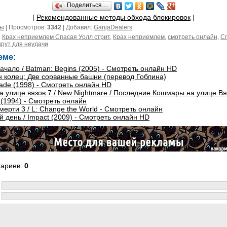
Поделиться…
[
Рекомендованные методы обхода блокировок
]
мы
| Просмотров:
3342
| Добавил:
GanjaDealers
:
Крах неприемлем Спасая Уолл стрит
,
Крах неприемлем
,
смотреть онлайн
,
С
рут для неудачи
еме:
ачало / Batman: Begins (2005) - Смотреть онлайн HD
 колец: Две сорванные башни (перевод Гоблина)
lade (1998) - Смотреть онлайн HD
 улице вязов 7 / New Nightmare / Последние Кошмары на улице Вя
(1994) - Смотреть онлайн
мерти 3 / L: Change the World - Смотреть онлайн
 день / Impact (2009) - Смотреть онлайн HD
тариев
:
0