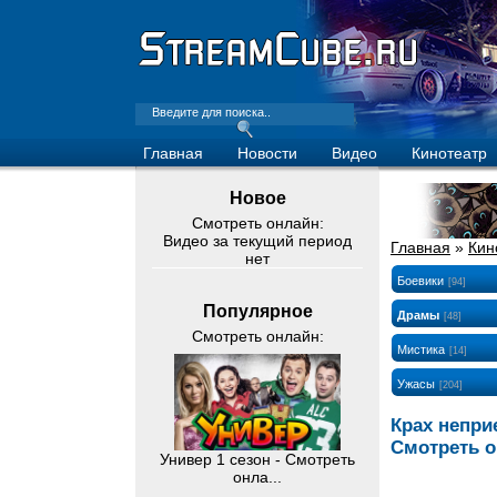
Главная
Новости
Видео
Кинотеатр
Новое
Смотреть онлайн:
Видео за текущий период
Главная
»
Кин
нет
Боевики
[94]
Популярное
Драмы
[48]
Смотреть онлайн:
Мистика
[14]
Ужасы
[204]
Крах непри
Смотреть 
Универ 1 сезон - Смотреть
онла...