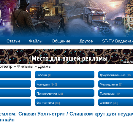
Статьи
Файлы
Общение
Другое
ST-TV Видеока
отеатр
»
Фильмы
»
Драмы
Гоблин
Документальные
[9]
[20]
Комедии
Мелодрамы
[146]
[1]
Приключения
Триллеры
[26]
[40]
Фантастика
Фэнтези
[80]
[38]
емлем: Спасая Уолл-стрит / Слишком крут для неудач
онлайн