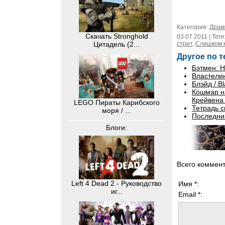
Категория:
Дра
Скачать Stronghold
03.07.2011 | Теги
стрит
,
Слишком к
Цитадель (2...
Другое по т
Бэтмен: Н
Властелин
Блэйд / B
Кошмар на
Крейвена 
LEGO Пираты Карибского
Тетрадь с
моря / ...
Последний
Блоги:
Всего коммен
Left 4 Dead 2 - Руководство
Имя *:
иг...
Email *: