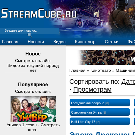
Главная
Новости
Видео
Кинотеатр
Статьи
Фа
Новое
Смотреть онлайн:
Видео за текущий период
нет
Главная
»
Кинотеатр
»
Машиним
Сортировать по
:
Дат
Популярное
·
Просмотрам
Смотреть онлайн:
Гражданская оборона
[8]
Смертельная битва
[1]
Half-Life: City 17
[2]
Универ 1 сезон - Смотреть
онла...