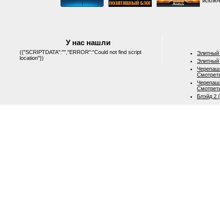
исключ
У нас нашли
({"SCRIPTDATA":"","ERROR":"Could not find script
Элитный 
location"})
Элитный 
Черепашк
Смотрет
Черепашк
Смотрет
Блэйд 2 