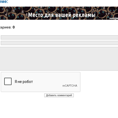
еме:
тариев
:
0