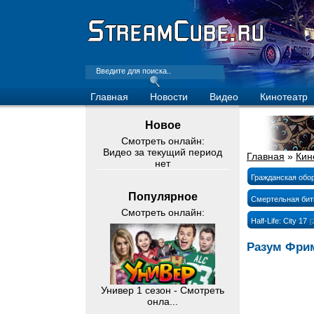
Главная
Новости
Видео
Кинотеатр
Новое
Смотреть онлайн:
Видео за текущий период
Главная
»
Кин
нет
Гражданская обо
Популярное
Смертельная бит
Смотреть онлайн:
Half-Life: City 17
[
Разум Фрим
Универ 1 сезон - Смотреть
онла...