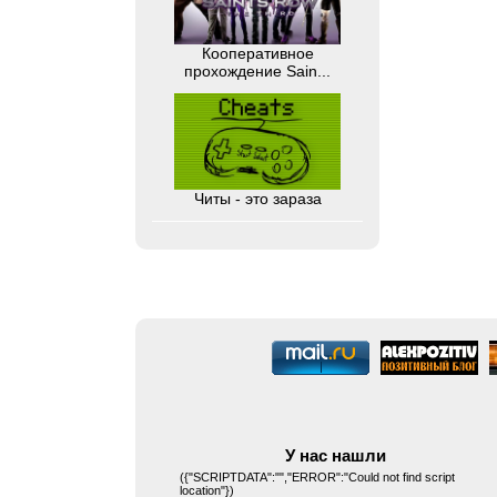
Кооперативное
прохождение Sain...
Читы - это зараза
У нас нашли
({"SCRIPTDATA":"","ERROR":"Could not find script
location"})