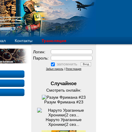
нал
Контакты
Трансляция
Логин:
Пароль:
запомнить
Забыл пароль
|
Регистрация
Случайное
Смотреть онлайн:
Разум Фримана #23
Наруто Ураганные
Хроники(2 сез...