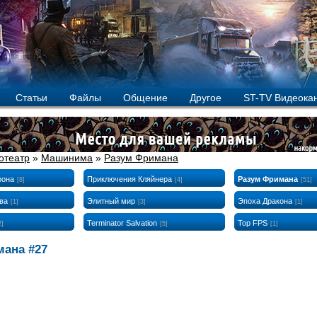
Статьи
Файлы
Общение
Другое
ST-TV Видеока
отеатр
»
Машинима
»
Разум Фримана
рона
Приключения Кляйнера
Разум Фримана
[8]
[4]
[51]
ва
Элитный мир
Эпоха Дракона
[1]
[3]
[1]
Terminator Salvation
Top FPS
2]
[5]
[1]
ана #27