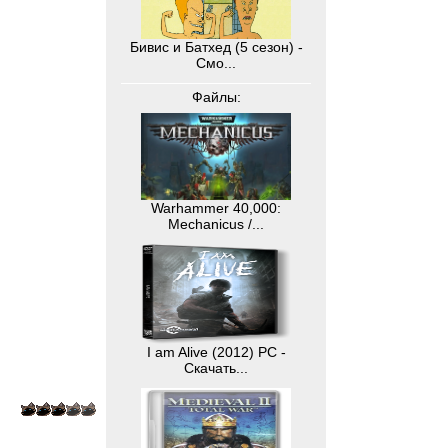
Бивис и Батхед (5 сезон) -
Смо...
Файлы:
Warhammer 40,000:
Mechanicus /...
I am Alive (2012) PC -
Скачать...