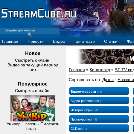
Главная
Новости
Видео
Кинотеатр
Статьи
Фа
Новое
Смотреть онлайн:
Видео за текущий период
нет
Главная
»
Кинотеатр
»
ST-TV ви
Сортировать по
:
Дате
·
Назван
Популярное
Смотреть онлайн:
Видео-новости
[16]
Видео-расписание
[1]
История серии
[48]
Промо-ролики
[8]
Универ 1 сезон - Смотреть
онла...
OLDзор
[2]