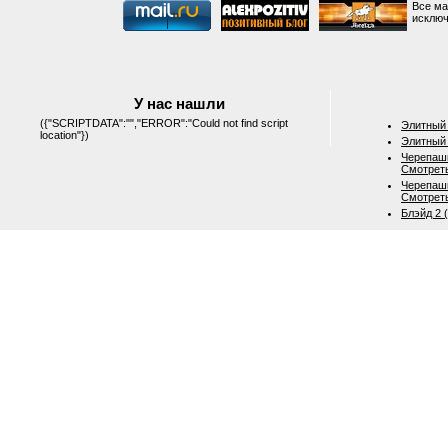
Все ма
исключ
У нас нашли
({"SCRIPTDATA":"","ERROR":"Could not find script
Элитный 
location"})
Элитный 
Черепашк
Смотрет
Черепашк
Смотрет
Блэйд 2 