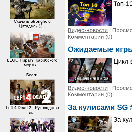
Топ-1
Скачать Stronghold
Цитадель (2...
Видео-новости
| Просмо
Комментарии (0)
Ожидаемые игры
LEGO Пираты Карибского
Цикл 
моря / ...
Блоги:
Видео-новости
| Просмо
Комментарии (0)
За кулисами SG 
Left 4 Dead 2 - Руководство
иг...
За ку