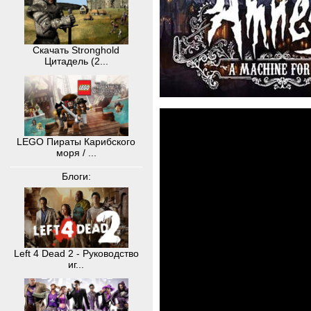
Скачать Stronghold
Цитадель (2...
LEGO Пираты Карибского
моря / ...
Блоги:
Left 4 Dead 2 - Руководство
иг...