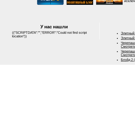
исключ
У нас нашли
({"SCRIPTDATA":"","ERROR":"Could not find script
Элитный 
location"})
Элитный 
Черепашк
Смотрет
Черепашк
Смотрет
Блэйд 2 