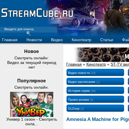
Главная
Новости
Видео
Кинотеатр
Статьи
Фа
Новое
Смотреть онлайн:
Видео за текущий период
Главная
»
Кинотеатр
»
ST-TV ви
нет
Видео-новости
[16]
Популярное
Видео-расписание
[1]
Смотреть онлайн:
История серии
[48]
Промо-ролики
[8]
OLDзор
[2]
Amnesia A Machine for Pig
Универ 1 сезон - Смотреть
онла...