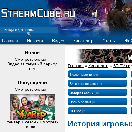
Главная
Новости
Видео
Кинотеатр
Статьи
Фа
Новое
Смотреть онлайн:
Видео за текущий период
Главная
»
Кинотеатр
»
ST-TV ви
нет
Видео-новости
[16]
Популярное
Видео-расписание
[1]
Смотреть онлайн:
История серии
[48]
Промо-ролики
[8]
OLDзор
[2]
История игровых
Универ 1 сезон - Смотреть
онла...