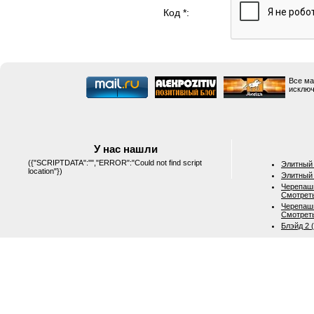
Код *:
Все ма
исключ
У нас нашли
({"SCRIPTDATA":"","ERROR":"Could not find script
Элитный 
location"})
Элитный 
Черепашк
Смотрет
Черепашк
Смотрет
Блэйд 2 