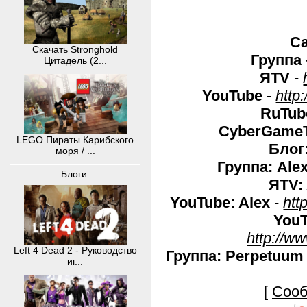
С
Скачать Stronghold
Группа
Цитадель (2...
ЯTV
-
YouTube
-
http
RuTub
CyberGame
LEGO Пираты Карибского
Блог:
моря / ...
Группа: Ale
Блоги:
ЯTV:
YouTube: Alex
-
htt
YouT
http://w
Left 4 Dead 2 - Руководство
Группа:
Perpetuum 
иг...
[
Сооб