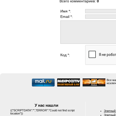
Всего комментариев
:
0
Имя *:
Email *:
Код *:
Все ма
исключ
У нас нашли
({"SCRIPTDATA":"","ERROR":"Could not find script
Элитный 
location"})
Элитный 