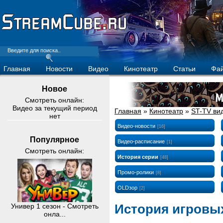
Главная
Новости
Видео
Кинотеатр
Статьи
Фа
Новое
Смотреть онлайн:
Видео за текущий период
Главная
»
Кинотеатр
»
ST-TV ви
нет
Видео-новости
[16]
Популярное
Видео-расписание
[1]
Смотреть онлайн:
История серии
[48]
Промо-ролики
[8]
OLDзор
[2]
История игровых
Универ 1 сезон - Смотреть
онла...