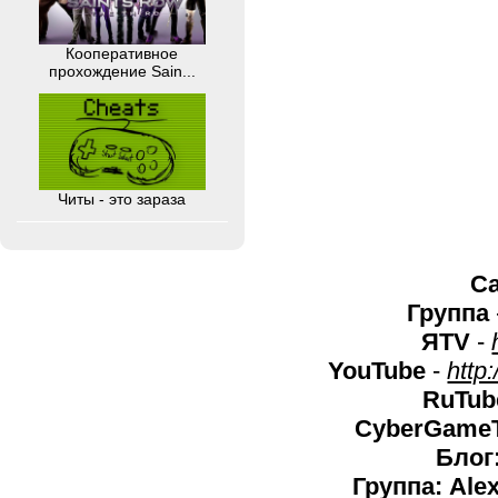
Кооперативное
прохождение Sain...
Читы - это зараза
С
Группа
ЯTV
-
YouTube
-
http
RuTub
CyberGame
Блог:
Группа: Ale