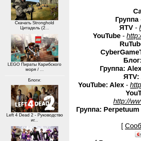
С
Группа
Скачать Stronghold
ЯTV
-
Цитадель (2...
YouTube
-
http
RuTub
CyberGame
Блог:
LEGO Пираты Карибского
Группа: Ale
моря / ...
ЯTV:
Блоги:
YouTube: Alex
-
htt
YouT
http://w
Группа:
Perpetuum 
Left 4 Dead 2 - Руководство
иг...
[
Сооб