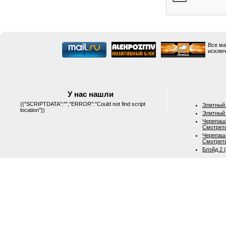
Все ма
исключ
У нас нашли
({"SCRIPTDATA":"","ERROR":"Could not find script
Элитный 
location"})
Элитный 
Черепашк
Смотрет
Черепашк
Смотрет
Блэйд 2 