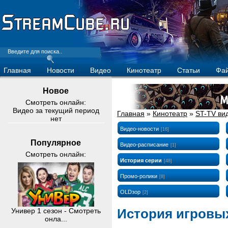
Главная
Новости
Видео
Кинотеатр
Статьи
Фа
Новое
Смотреть онлайн:
Видео за текущий период
Главная
»
Кинотеатр
»
ST-TV ви
нет
Видео-новости
[16]
Популярное
Видео-расписание
[1]
Смотреть онлайн:
История серии
[48]
Промо-ролики
[8]
OLDзор
[2]
История игровых
Универ 1 сезон - Смотреть
онла...