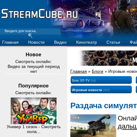
Главная
Новости
Видео
Кинотеатр
Статьи
Фа
Новое
Смотреть онлайн:
Видео за текущий период
нет
Главная
»
Блоги
»
Игровые ново
Блог ST-TV
[14]
Популярное
Игровые новости
[527]
Смотреть онлайн:
Раздача симуля
Онлай
дальш
Универ 1 сезон - Смотреть
онла...