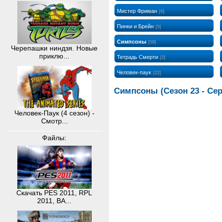
Мистер Фриман
[6]
Пинки и Брейн
[5]
Симпсоны
[59]
Черепашки ниндзя. Новые
приклю...
Тетрадь Смерти
[2]
Человек-паук
[22]
Симпсоны (Сезон 23 - Сер
Человек-Паук (4 сезон) -
Смотр...
Файлы:
Скачать PES 2011, RPL
2011, BA...