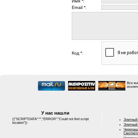
Имя *:
Email *:
Код *:
Все ма
исключ
У нас нашли
({"SCRIPTDATA":"","ERROR":"Could not find script
Элитный 
location"})
Элитный 
Черепашк
Смотрет
Черепашк