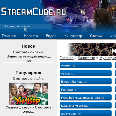
Главная
Новости
Видео
Кинотеатр
Статьи
Фа
Новое
Смотреть онлайн:
Видео за текущий период
Главная
»
Кинотеатр
»
Мультфи
нет
Аниме
[72]
Популярное
Аватар
[11]
Смотреть онлайн:
Бивис и Батхед
[20]
Гаргульи
[3]
Губка Боб квадратные штаны
[5]
Когда плачут цикады
[4]
Универ 1 сезон - Смотреть
онла...
Лило и Стич
[5]