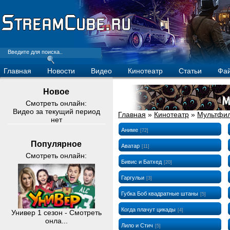
Главная
Новости
Видео
Кинотеатр
Статьи
Фа
Новое
Смотреть онлайн:
Видео за текущий период
Главная
»
Кинотеатр
»
Мультфи
нет
Аниме
[72]
Популярное
Аватар
[11]
Смотреть онлайн:
Бивис и Батхед
[20]
Гаргульи
[3]
Губка Боб квадратные штаны
[5]
Когда плачут цикады
[4]
Универ 1 сезон - Смотреть
онла...
Лило и Стич
[5]