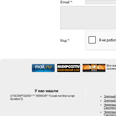
Email *:
Код *:
Все ма
исключ
У нас нашли
({"SCRIPTDATA":"","ERROR":"Could not find script
Элитный 
location"})
Элитный 
Черепашк
Смотрет
Черепашк
Смотрет