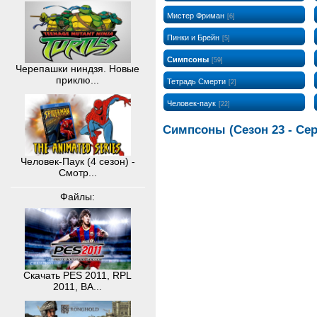
Мистер Фриман
[6]
Пинки и Брейн
[5]
Симпсоны
[59]
Черепашки ниндзя. Новые
приклю...
Тетрадь Смерти
[2]
Человек-паук
[22]
Симпсоны (Сезон 23 - Сер
Человек-Паук (4 сезон) -
Смотр...
Файлы:
Скачать PES 2011, RPL
2011, BA...