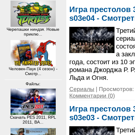
Игра престолов 3
s03e04 - Смотре
Черепашки ниндзя. Новые
Трети
приклю...
сериа
состо
а зак
года, состоит из 10 
романа Джорджа Р. Р
Человек-Паук (4 сезон) -
Смотр...
Льда и Огня.
Файлы:
Сериалы
| Просмотров: 
Комментарии (0)
Игра престолов 3
s03e03 - Смотре
Скачать PES 2011, RPL
2011, BA...
Трети