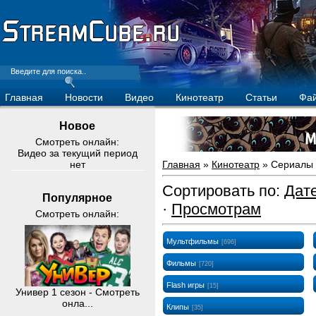
Главная
Новости
Видео
Кинотеатр
Статьи
Фа
Новое
Смотреть онлайн:
Видео за текущий период
нет
Главная
»
Кинотеатр
» Сериалы
Сортировать по
:
Дат
Популярное
·
Просмотрам
Смотреть онлайн:
Мультфильмы
[696]
Фильмы
[720]
Flash игры
[15]
Универ 1 сезон - Смотреть
онла...
Клипы
[35]