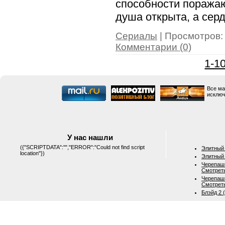
способности поражаю
душа открыта, а серд
Сериалы
| Просмотров: 
Комментарии (0)
1-1
Все ма
исключ
У нас нашли
({"SCRIPTDATA":"","ERROR":"Could not find script
Элитный 
location"})
Элитный 
Черепашк
Смотрет
Черепашк
Смотрет
Блэйд 2 