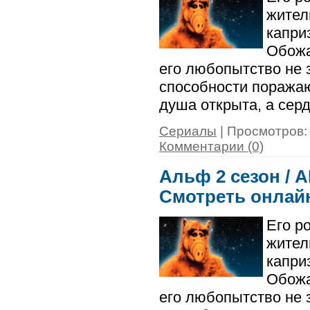
жител
капри
Обожа
его любопытство не 
способности поражаю
душа открыта, а серд
Сериалы
| Просмотров: 
Комментарии (0)
Альф 2 сезон / A
Смотреть онлай
Его р
жител
капри
Обожа
его любопытство не 