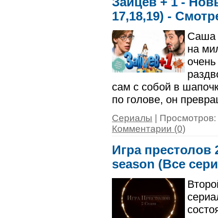
Зайцев + 1 - Нов
17,18,19) - Смот
Саша 
на ми
очень
раздв
сам с собой в шапоч
по голове, он превр
Сериалы
| Просмотров: 
Комментарии (0)
Игра престолов 2
season (Все сер
Второ
сериа
состо