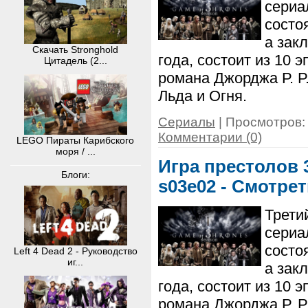
сериа
состо
а зак
Скачать Stronghold
года, состоит из 10 
Цитадель (2...
романа Джорджа Р. Р
Льда и Огня.
Сериалы
| Просмотров: 
Комментарии (0)
LEGO Пираты Карибского
моря / ...
Игра престолов 3
Блоги:
s03e02 - Смотре
Трети
сериа
состо
Left 4 Dead 2 - Руководство
иг...
а зак
года, состоит из 10 
романа Джорджа Р. Р