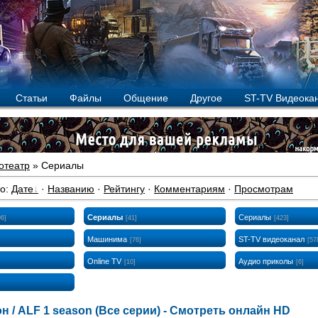
Статьи
Файлы
Общение
Другое
ST-TV Видеока
отеатр
» Сериалы
по
:
Дате
·
Названию
·
Рейтингу
·
Комментариям
·
Просмотрам
Сериалы
Сериалы
96]
[41]
[423]
Машинима
ST-TV видеоканал
[76]
[57
Online TV
Аудио приколы
[10]
[6]
н / ALF 1 season (Все серии) - Смотреть онлайн HD