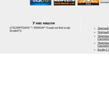
исключ
У нас нашли
({"SCRIPTDATA":"","ERROR":"Could not find script
Элитный 
location"})
Элитный 
Черепашк
Смотрет
Черепашк
Смотрет
Блэйд 2 