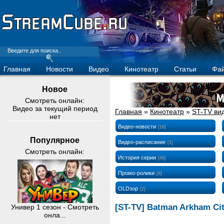
Главная
Новости
Видео
Кинотеатр
Статьи
Фа
Новое
Смотреть онлайн:
Видео за текущий период
Главная
»
Кинотеатр
»
ST-TV ви
нет
Видео-новости
[16]
Популярное
Видео-расписание
[1]
Смотреть онлайн:
История серии
[48]
Промо-ролики
[8]
OLDзор
[2]
[ST-TV] Batman Arkham Cit
Универ 1 сезон - Смотреть
онла...