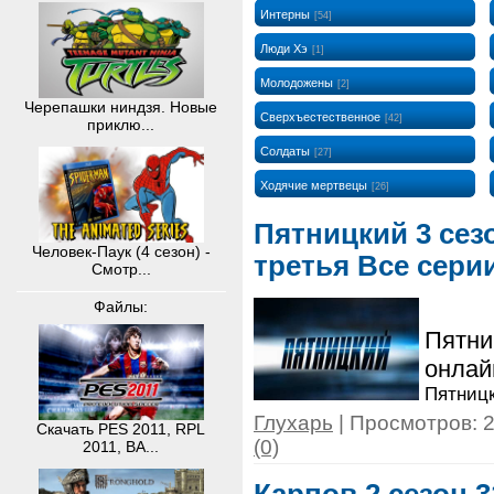
Интерны
[54]
Люди Хэ
[1]
Молодожены
[2]
Черепашки ниндзя. Новые
Сверхъестественное
[42]
приклю...
Солдаты
[27]
Ходячие мертвецы
[26]
Пятницкий 3 сез
Человек-Паук (4 сезон) -
третья Все сери
Смотр...
Файлы:
Пятни
онла
Пятницк
Глухарь
| Просмотров: 2
Скачать PES 2011, RPL
(0)
2011, BA...
Карпов 2 сезон 