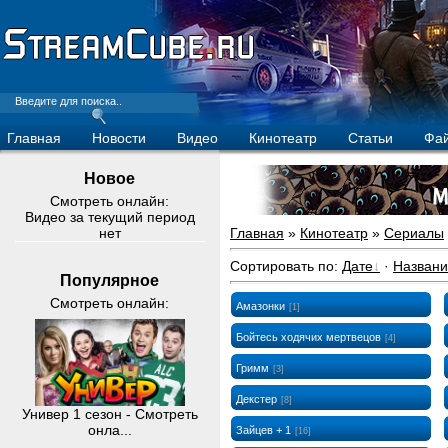
Главная
Новости
Видео
Кинотеатр
Статьи
Фа
Новое
Смотреть онлайн:
Видео за текущий период
нет
Главная
»
Кинотеатр
»
Сериалы
Сортировать по
:
Дате
·
Назван
Популярное
Смотреть онлайн:
Амазонки
[1]
Бойтесь ходячих мертвецов
[4]
Гримм
[3]
Декстер
[8]
Универ 1 сезон - Смотреть
онла...
Зайцев + 1
[16]