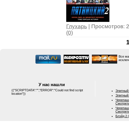
Глухарь
| Просмотров: 2
(0)
Все ма
исключ
У нас нашли
({"SCRIPTDATA":"","ERROR":"Could not find script
Элитный 
location"})
Элитный 
Черепашк
Смотрет
Черепашк
Смотрет
Блэйд 2 