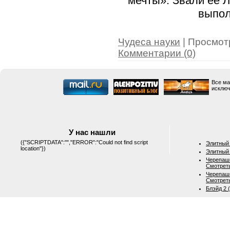
мечты». Звали её Л
выпол
Чудеса науки
| Просмотр
Комментарии (0)
Все ма
исключ
У нас нашли
({"SCRIPTDATA":"","ERROR":"Could not find script
Элитный 
location"})
Элитный 
Черепашк
Смотрет
Черепашк
Смотрет
Блэйд 2 