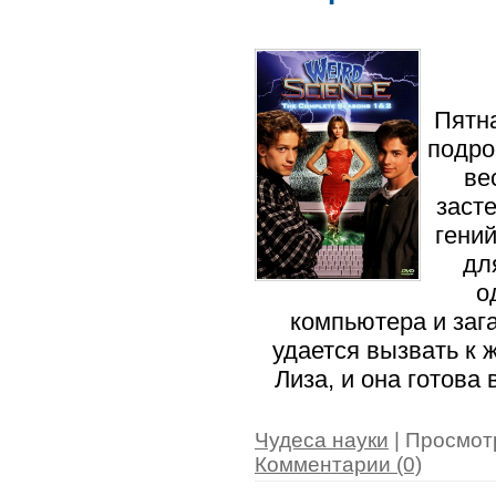
Пятн
подро
ве
заст
гени
дл
о
компьютера и заг
удается вызвать к 
Лиза, и она готов
Чудеса науки
| Просмотр
Комментарии (0)