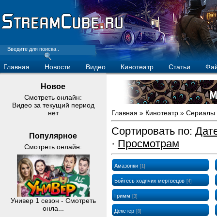
Главная
Новости
Видео
Кинотеатр
Статьи
Фа
Новое
Смотреть онлайн:
Видео за текущий период
нет
Главная
»
Кинотеатр
»
Сериалы
Сортировать по
:
Дат
Популярное
·
Просмотрам
Смотреть онлайн:
Амазонки
[1]
Бойтесь ходячих мертвецов
[4]
Гримм
[3]
Универ 1 сезон - Смотреть
онла...
Декстер
[8]