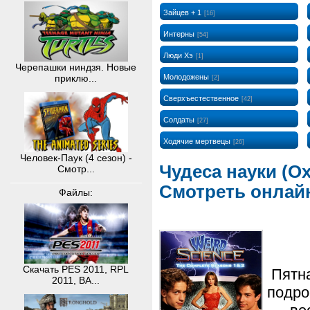
Зайцев + 1
[16]
Интерны
[54]
Люди Хэ
[1]
Черепашки ниндзя. Новые
Молодожены
приклю...
[2]
Сверхъестественное
[42]
Солдаты
[27]
Ходячие мертвецы
[26]
Человек-Паук (4 сезон) -
Чудеса науки (Ох
Смотр...
Смотреть онлай
Файлы:
Скачать PES 2011, RPL
Пятн
2011, BA...
подро