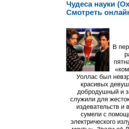
Чудеса науки (Ох
Смотреть онлай
В пер
р
пятн
«ком
Уоллас был невзр
красивых девушк
добродушный и з
служили для жесто
издевательств и 
сумели с помощ
электрического изл