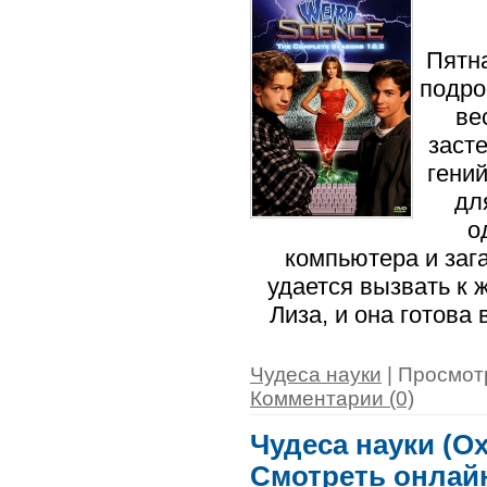
Пятн
подро
ве
заст
гени
дл
о
компьютера и заг
удается вызвать к 
Лиза, и она готов
Чудеса науки
| Просмотр
Комментарии (0)
Чудеса науки (Ох
Смотреть онлай