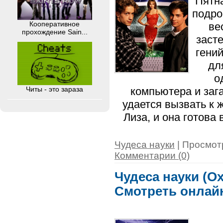
Пятн
подро
Кооперативное
ве
прохождение Sain...
заст
гени
дл
о
Читы - это зараза
компьютера и заг
удается вызвать к 
Лиза, и она готов
Чудеса науки
| Просмотр
Комментарии (0)
Чудеса науки (Ох
Смотреть онлай