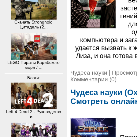
ве
заст
гени
Скачать Stronghold
дл
Цитадель (2...
о
компьютера и заг
удается вызвать к 
Лиза, и она готов
LEGO Пираты Карибского
моря / ...
Чудеса науки
| Просмотр
Блоги:
Комментарии (0)
Чудеса науки (Ох
Смотреть онлай
Left 4 Dead 2 - Руководство
иг...