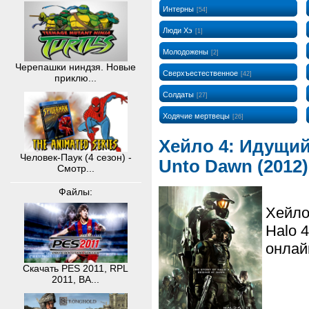
Интерны
[54]
Люди Хэ
[1]
Молодожены
[2]
Черепашки ниндзя. Новые
Сверхъестественное
[42]
приклю...
Солдаты
[27]
Ходячие мертвецы
[26]
Хейло 4: Идущий 
Человек-Паук (4 сезон) -
Unto Dawn (2012
Смотр...
Файлы:
Хейло
Halo 
онлай
Скачать PES 2011, RPL
2011, BA...