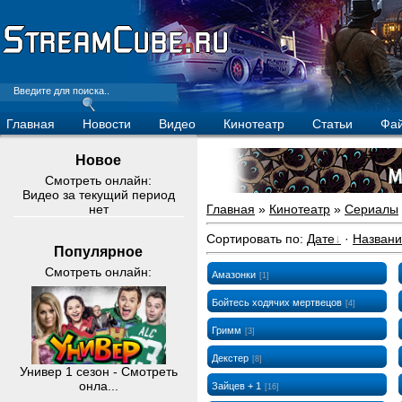
Главная
Новости
Видео
Кинотеатр
Статьи
Фа
Новое
Смотреть онлайн:
Видео за текущий период
нет
Главная
»
Кинотеатр
»
Сериалы
Сортировать по
:
Дате
·
Назван
Популярное
Смотреть онлайн:
Амазонки
[1]
Бойтесь ходячих мертвецов
[4]
Гримм
[3]
Декстер
[8]
Универ 1 сезон - Смотреть
онла...
Зайцев + 1
[16]