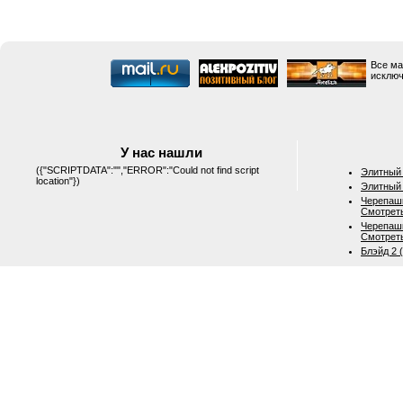
Все ма
исключ
У нас нашли
({"SCRIPTDATA":"","ERROR":"Could not find script
Элитный 
location"})
Элитный 
Черепашк
Смотрет
Черепашк
Смотрет
Блэйд 2 