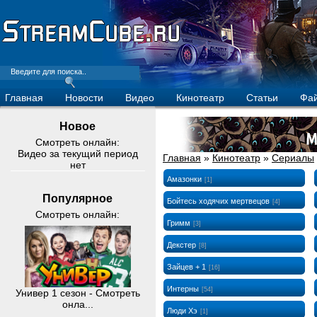
Главная
Новости
Видео
Кинотеатр
Статьи
Фа
Новое
Смотреть онлайн:
Видео за текущий период
Главная
»
Кинотеатр
»
Сериалы
нет
Амазонки
[1]
Популярное
Бойтесь ходячих мертвецов
[4]
Смотреть онлайн:
Гримм
[3]
Декстер
[8]
Зайцев + 1
[16]
Интерны
[54]
Универ 1 сезон - Смотреть
онла...
Люди Хэ
[1]