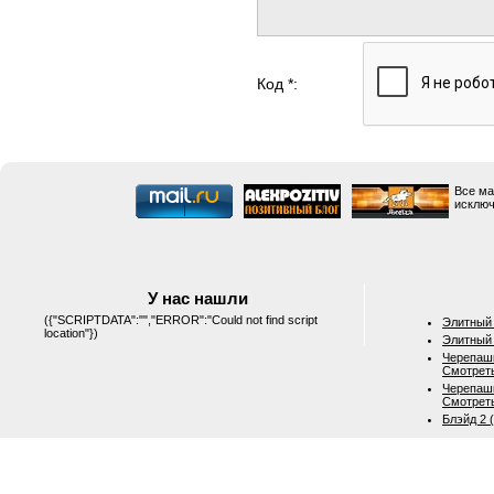
Код *:
Все ма
исключ
У нас нашли
({"SCRIPTDATA":"","ERROR":"Could not find script
Элитный 
location"})
Элитный 
Черепашк
Смотрет
Черепашк
Смотрет
Блэйд 2 