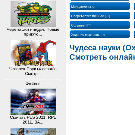
Молодожены
[2]
Сверхъестественное
[42]
Солдаты
[27]
Черепашки ниндзя. Новые
приклю...
Ходячие мертвецы
[26]
Чудеса науки (Ох
Смотреть онлай
Человек-Паук (4 сезон) -
Смотр...
Файлы:
Скачать PES 2011, RPL
2011, BA...